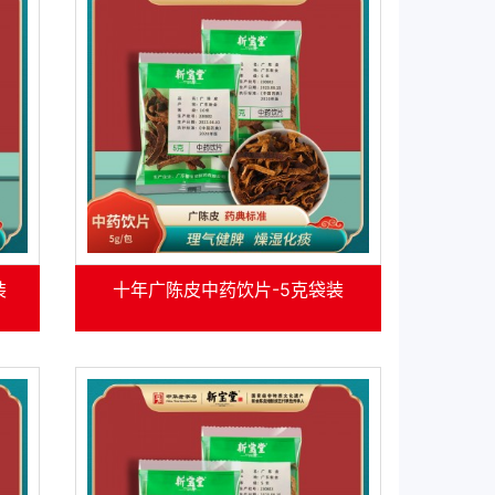
装
十年广陈皮中药饮片-5克袋装