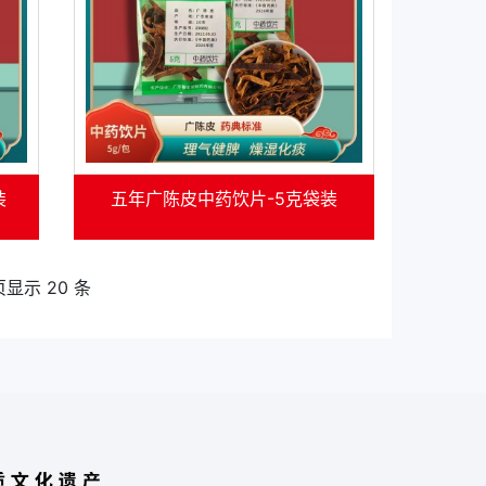
装
五年广陈皮中药饮片-5克袋装
页显示 20 条