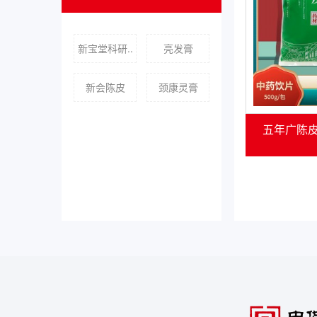
新宝堂科研..
亮发膏
新会陈皮
颈康灵膏
五年广陈皮