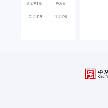
新宝堂科研..
亮发膏
新会陈皮
颈康灵膏