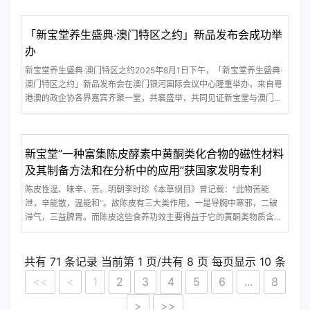
焕新典型案例”，在“传统食品工艺升级”方向获认可。▲ 新宝堂陈皮酵
素系列产品展示新宝
「新宝堂养生盛典·澳门特区之约」新品发布会成功举
办
新宝堂养生盛典·澳门特区之约2025年8月1日下午，「新宝堂养生盛典·
澳门特区之约」新品发布会在澳门银河国际会议中心隆重举办，来自粤
港澳的政企协各界嘉宾齐聚一堂，共襄盛举，共同见证新宝堂与澳门特
区深度合作的里程碑时刻。本次发布的5款养生新品为澳门制造产品，
陈柏忠董事长立志立足澳门，推动“澳门制造”走向世界，促进新会陈皮
大健康产业迈向全球化发展
新宝堂“一种富集陈皮酵素中黄酮类化合物的磁性材料
及其制备方法和在分析中的应用”获国家发明专利
陈皮性温、味辛、苦。明朝李时珍《本草纲目》曾记载："此物苦能
泄，辛能散，温能和”。故陈皮有三大类作用，一是导胸中寒邪，二破
滞气，三益脾胃。而陈皮这些食养功效主要得益于它的黄酮类物质含量
丰富。[1]新会陈皮酵素中含有多种抗氧化作用的黄酮类物质，包括橙皮
苷、芸香柚皮苷、柚皮苷、新橙皮苷以及多甲氧基黄酮(如川陈皮素和红
橘素等)。经现代研究证实
共有 71 条记录 当前第 1 页/共有 8 页 每页显示 10 条
<<
<
1
2
3
4
5
6
...
8
>
>>