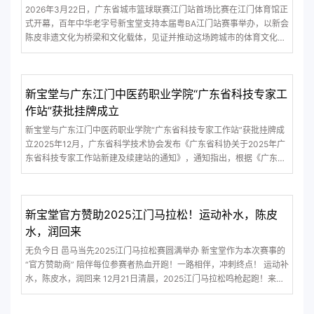
2026年3月22日，广东省城市篮球联赛江门站首场比赛在江门体育馆正
式开幕，百年中华老字号新宝堂支持本届粤BA江门站赛事举办，以新会
陈皮非遗文化为桥梁和文化载体，见证并推动这场跨城市的体育文化交
流盛事。新宝堂篮球之夜新宝堂鼎力支持本届粤BA篮球赛的举办，新宝
堂集团董事长陈柏忠先生受邀出席江门赛区开球仪式，江门赛区执委会
向新宝堂授予“热心体育 鼎力
新宝堂与广东江门中医药职业学院“广东省科技专家工
作站”获批挂牌成立
新宝堂与广东江门中医药职业学院“广东省科技专家工作站”获批挂牌成
立2025年12月，广东省科学技术协会发布《广东省科协关于2025年广
东省科技专家工作站新建及续建站的通知》，通知指出，根据《广东省
科技专家工作站管理办法》的规定, 经有关单位申报申请、相关省级学
会和地级以上市科协推荐、材料形式审查、专家评审会、现场调研等程
序省科协决定在53家单位建立“
新宝堂官方赞助2025江门马拉松！运动补水，陈皮
水，润回来
无负今日 邑马当先2025江门马拉松赛圆满举办 新宝堂作为本次赛事的
“官方赞助商” 陪伴每位参赛者热血开跑！一路相伴，冲刺终点！ 运动补
水，陈皮水，润回来 12月21日清晨，2025江门马拉松鸣枪起跑！来自
全国各地的1.5万名参赛者从江门五邑华侨广场出发！赛道沿途西江碧水
映照侨乡风貌，一边奔跑，一边感受着江门这座侨乡城市的独特魅力，