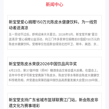
新闻中心
新宝堂爱心捐赠150万元陈皮水健康饮料，为一线劳
动者送清凉
五一劳动节过后，即将迎来炎炎夏日。2026年5月，新宝堂开展“夏日
送清凉”爱心捐赠公益活动，向江门市多家单位捐赠总价值超150万元的
陈皮水健康饮料。受赠单位包括新会绿润北控环卫、顺丰、美团、京
东、邮政、德邦物流、跨越速运、蓬江区社会工作部、江门市东湖公园
管理所、江门市江海区生活垃圾分类事务中心、江门市生态环境保护协
会、蓬江区绿邑志愿服务发展中
新宝堂陈皮水荣获2026中国饮品风华奖
4月23日，第37届中国（郑州）糖酒食品交易会盛大启幕。在盛会上，
百年中华老字号新宝堂携旗下陈皮水、陈皮甘草水等新会陈皮大健康饮
料惊艳亮相，并受邀出席第四届中国饮品高质量发展大会暨2026中国
饮品风华奖颁奖典礼，凭借卓越的产品创新力与深厚的品牌文化底蕴，
荣获2026中国饮品风华奖“特色品牌”奖项。陈皮水荣获2026中国饮品
风华奖新宝堂陈皮水荣获2026中国饮
新宝堂支持广东省城市篮球联赛江门站，新会陈皮非
遗文化为赛事增彩