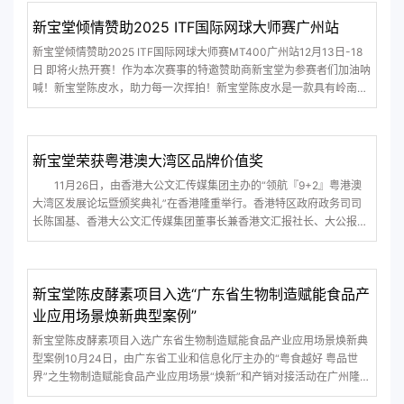
在风景和热爱
新宝堂倾情赞助2025 ITF国际网球大师赛广州站
新宝堂倾情赞助2025 ITF国际网球大师赛MT400广州站12月13日-18
日 即将火热开赛！作为本次赛事的特邀赞助商新宝堂为参赛者们加油呐
喊！新宝堂陈皮水，助力每一次挥拍！新宝堂陈皮水是一款具有岭南特
色的健康饮品，甄选国家地理标志保护产品——十年道地新会陈皮制作
而成。新会陈皮是广东三宝之首，享有“百年陈皮、千年人参”的美誉，
其严格遵循国家非物质文化遗产新
新宝堂荣获粤港澳大湾区品牌价值奖
11月26日，由香港大公文汇传媒集团主办的“领航『9+2』粤港澳
大湾区发展论坛暨颁奖典礼”在香港隆重举行。香港特区政府政务司司
长陈国基、香港大公文汇传媒集团董事长兼香港文汇报社长、大公报社
长李大宏等领导出席发展论坛暨颁奖典礼活动。百年中华老字号品牌新
宝堂凭借深厚的品牌底蕴、创新的产业布局及卓越的行业影响力，荣获
粤港澳大
新宝堂陈皮酵素项目入选“广东省生物制造赋能食品产
业应用场景焕新典型案例”
新宝堂陈皮酵素项目入选广东省生物制造赋能食品产业应用场景焕新典
型案例10月24日，由广东省工业和信息化厅主办的“粤食越好 粤品世
界”之生物制造赋能食品产业应用场景“焕新”和产销对接活动在广州隆重
举行。新宝堂陈皮酵素项目入选首批“生物制造赋能食品产业应用场景