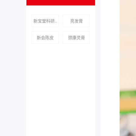
新宝堂科研..
亮发膏
新会陈皮
颈康灵膏