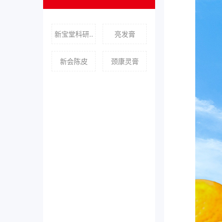
新宝堂科研..
亮发膏
新会陈皮
颈康灵膏