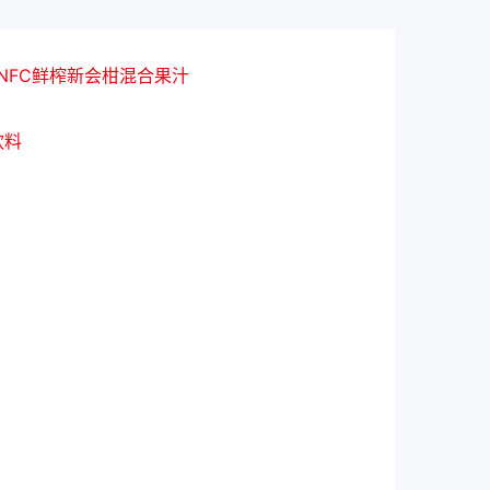
%NFC鲜榨新会柑混合果汁
饮料