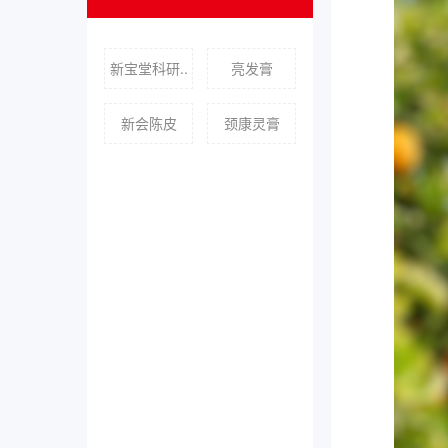
新宝堂科研..
亮发膏
新会陈皮
颈康灵膏