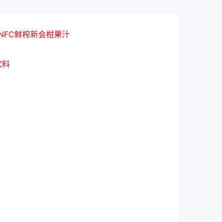
%NFC鲜榨新会柑果汁
饮料