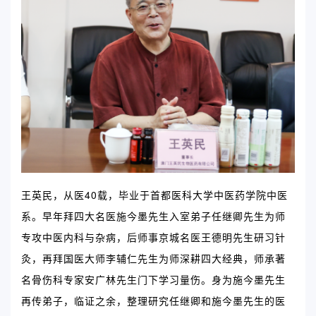
王英民，从医40载，毕业于首都医科大学中医药学院中医
系。早年拜四大名医施今墨先生入室弟子任继卿先生为师
专攻中医内科与杂病，后师事京城名医王德明先生研习针
灸，再拜国医大师李辅仁先生为师深耕四大经典，师承著
名骨伤科专家安广林先生门下学习量伤。身为施今墨先生
再传弟子，临证之余，整理研究任继卿和施今墨先生的医