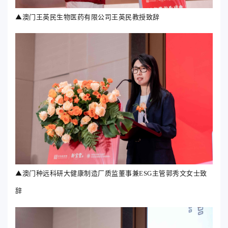
▲澳门王英民生物医药有限公司王英民教授致辞
▲澳门
种远科研大健康制造
厂质监董事兼ESG主管郭秀文女士致
辞